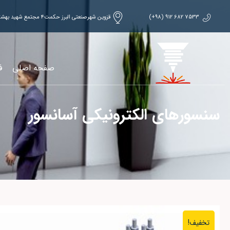
7533 682 912 (98+)
قزوین شهرصنعتی البرز حکمت۴ مجتمع شهید بهشتی
صفحه اصلی
ف
سنسورهاي الکترونيکي آسانسور
تخفیف!