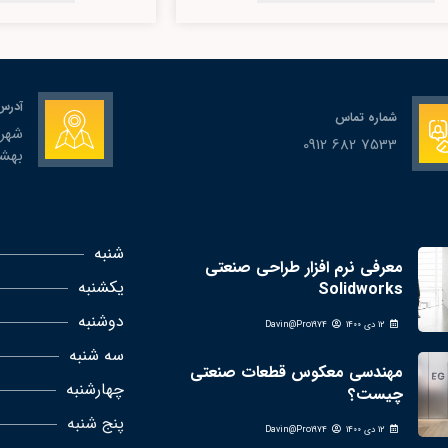
آدرس
شماره تماس
7533 682 0912
بهش
شنبه
معرفی نرم افزار طراحی صنعتی
یکشنبه
Solidworks
دوشنبه
12 دی 1400
Davin@Pro1974
سه شنبه
مهندسی معکوس قطعات صنعتی
چهارشنبه
چیست؟
پنج شنبه
12 دی 1400
Davin@Pro1974