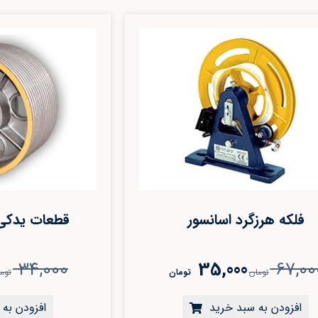
فلکه هرزگرد اسانسور
قطعات يدکي 
34,000
35,000
67,00
تومان
تومان
توم
افزودن به سبد خرید
افزودن به