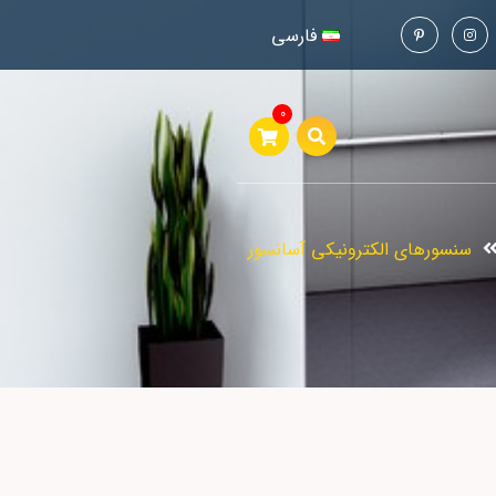
فارسی
0
سنسورهاي الکترونيکي آسانسور